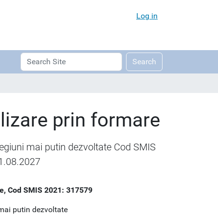
Log in
Search
Advanced
Search
Site
Search…
izare prin formare
giuni mai putin dezvoltate Cod SMIS
1.08.2027
e, Cod SMIS 2021: 317579
ai putin dezvoltate