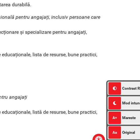
tarea durabilă.
ională pentru angajați, inclusiv persoane care
ecționare și specializare pentru angajați,
 educaționale, lista de resurse, bune practici,
Contrast R
ntru angajați
Mod intun
 educaționale, listă de resurse, bune practici,
A+
Mareste
Aa
Original