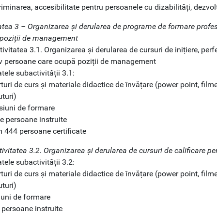
iminarea, accesibilitate pentru persoanele cu dizabilități, dezvol
tatea 3 – Organizarea și derularea de programe de formare profes
poziții de management
ivitatea 3.1. Organizarea și derularea de cursuri de inițiere, perf
iv persoane care ocupă poziții de management
tele subactivității 3.1:
turi de curs și materiale didactice de învățare (power point, filme
turi)
esiuni de formare
e persoane instruite
m 444 persoane certificate
ivitatea 3.2. Organizarea și derularea de cursuri de calificare pe
tele subactivității 3.2:
turi de curs și materiale didactice de învățare (power point, filme
turi)
iuni de formare
 persoane instruite