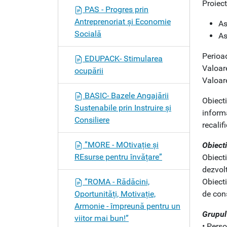
n
Proiec
PAS - Progres prin
Antreprenoriat și Economie
As
Socială
As
Perioa
EDUPACK- Stimularea
Valoar
ocupării
Valoare
BASIC- Bazele Angajării
Obiecti
Sustenabile prin Instruire și
informa
Consiliere
recalif
”MORE - MOtivație și
Obiecti
REsurse pentru învățare”
Obiect
dezvol
”ROMA - Rădăcini,
Obiecti
Oportunități, Motivație,
de cons
Armonie - împreună pentru un
Grupul
viitor mai bun!”
• Perso