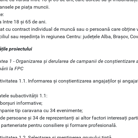
ansele pe piața muncii.
țe:
a între 18 și 65 de ani.
at cu contract individual de muncă sau o persoană care obține ve
iliul sau reședința în regiunea Centru: județele Alba, Brașov, Co
ățile proiectului
atea 1 - Organizarea și derularea de campanii de conștientizare a
pării la FPC
ivitatea 1.1. Informarea și conștientizarea angajaților și angajato
tele subactivității 1.1:
borșuri informative;
mpanie tip caravana cu 34 evenimente;
de persoane și 34 de reprezentanți ai altor factori interesați part
 parteneriate pentru consiliere și formare profesională.
ivitatea 1.2. Selectarea și menținerea grupului țintă