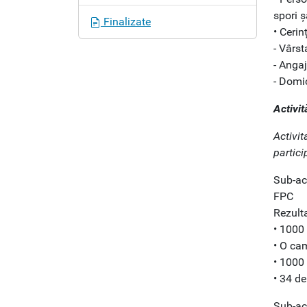
spori ș
Finalizate
• Cerin
- Vârst
- Angaj
- Domic
Activit
Activit
partici
Sub-act
FPC
Rezulta
• 1000 
• O ca
• 1000 
• 34 de
Sub-act