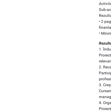
Activit
Sub-act
Rezulta
• 2 pag
finanta
• Mini
Rezult
1. Îmb
Proiect
relevan
2. Reca
Partici
profes
3. Creș
Cursanț
manage
4. Orga
Proiect