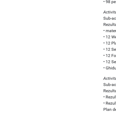
• 98 pe
Activit
Sub-act
Rezulta
• mater
• 12 We
• 12 Pl
• 12 S
• 12 Fo
• 12 Se
• Ghidu
Activi
Sub-ac
Rezulta
• Rezul
• Rezul
Plan de