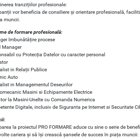
inerea tranzițiilor profesionale:
panții vor beneficia de consiliere și orientare profesională, facilitâ
ța muncii.
me de formare profesională:
ger îmbunătățire procese
d Manager
onsabil cu Protecția Datelor cu caracter personal
ator
alist in Relații Publice
nic Auto
ialist in Managementul Deseurilor
tromecanic Masini si Echipamente Electrice
ator la Masini-Unelte cu Comanda Numerica
tente Digitale, inclusiv de Siguranta pe Internet si Securitate C
ii:
iparea la proiectul PRO FORMARE aduce cu sine o serie de benefic
volte cariera și să își crească șansele de succes în piața muncii: