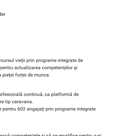
der
rcursul vieții prin programe integrate de
 pentru actualizarea competențelor și
a pieței forței de munca.
rofesională continuă, ca platformă de
re tip caravana.
le pentru 602 angajați prin programe integrate
ască competențele și să se recalifice pentru a-și