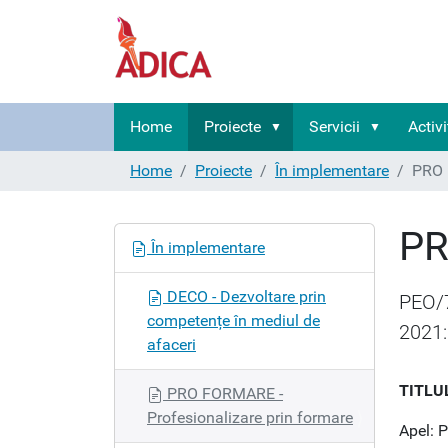
Home
Proiecte
Servicii
Activi
Home
Proiecte
În implementare
PRO 
PR
N
În implementare
a
v
DECO - Dezvoltare prin
PEO/7
i
competențe în mediul de
2021:
g
afaceri
a
t
TITLUL
PRO FORMARE -
i
Profesionalizare prin formare
o
Apel: 