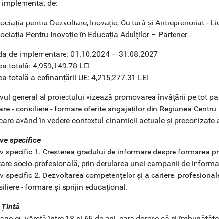
t implementat de:
ociația pentru Dezvoltare, Inovație, Cultură și Antreprenoriat - Li
ociația Pentru Inovație în Educația Adulților – Partener
da de implementare: 01.10.2024 – 31.08.2027
ea totală: 4,959,149.78 LEI
a totală a cofinanțării UE: 4,215,277.31 LEI
vul general al proiectului vizează promovarea învățării pe tot pa
re - consiliere - formare oferite angajaților din Regiunea Centru
icare având în vedere contextul dinamicii actuale și preconizate 
ve specifice
iv specific 1. Creșterea gradului de informare despre formarea p
tare socio-profesională, prin derularea unei campanii de informa
v specific 2. Dezvoltarea competențelor și a carierei profesiona
iliere - formare și sprijin educațional.
 Țintă
ane cu vârstă între 18 și 65 de ani, care doresc să-și îmbunătățe