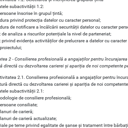
tele subactivității 1.2:
ersoane înscrise în grupul țintă;
dura privind protecția datelor cu caracter personal;
dura de notificare a încălcării securității datelor cu caracter pers
t de analiza a riscurilor potențiale la nivel de parteneriat;
t privind evidența activităților de prelucrare a datelor cu caracte
proiectului;
atea 2 - Consilierea profesională a angajaților pentru încurajarea
ă directă cu dezvoltarea carierei și apariția de noi competente p
ivitatea 2.1. Consilierea profesională a angajaților pentru încur
tură directă cu dezvoltarea carierei și apariția de noi competent
tele subactivității 2.1:
odologie de consiliere profesională;
ersoane consiliate;
lanuri de carieră;
lanuri de carieră actualizate;
iale pe teme privind egalitate de șanse și tratament între bărbați