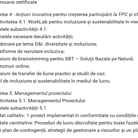
rsoane certificate
atea 4 - Acțiuni inovative pentru creșterea participării la FPC și o
ivitatea 4.1. WorkLab pentru incluziune și sustenabilitate în me
tele subactivității 4.1:
ialele necesare derulării activității;
binare pe tema D&I: diversitate și incluziune;
atforme de recrutare incluziva;
esiuni de brainstorming pentru SBT – Soluții Bazate pe Natură;
rumuri online;
siuni de transfer de bune practici și studii de caz;
l de incluziune și sustenabilitate în mediul de lucru.
tatea 5. Managementul proiectului
tivitatea 5.1. Managementul Proiectului
tele subactivității 5.1
tat calitativ: 1 proiect implementat în conformitate cu condițiile
tate cantitative: Proceduri de lucru dezvoltate pentru toate fazele
 plan de contingență, strategii de gestionare a riscurilor și un 