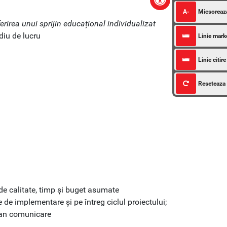
A-
Micsoreaz
ferirea unui sprijin educațional individualizat
diu de lucru
Linie mark
Linie citire
Reseteaza
 de calitate, timp și buget asumate
 de implementare și pe întreg ciclul proiectului;
plan comunicare