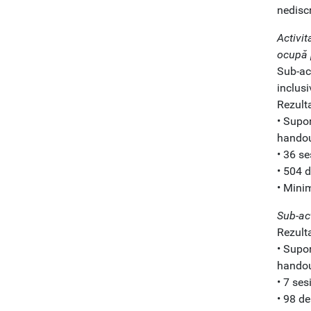
nediscr
Activi
ocupă 
Sub-act
inclus
Rezulta
• Supor
handou
• 36 s
• 504 d
• Mini
Sub-act
Rezulta
• Supor
handou
• 7 ses
• 98 de