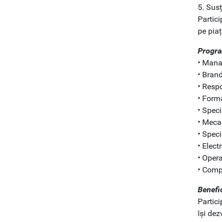
5. Susț
Partici
pe pia
Progra
• Mana
• Bran
• Resp
• Form
• Speci
• Meca
• Spec
• Elec
• Oper
• Compe
Benefic
Partic
își dez