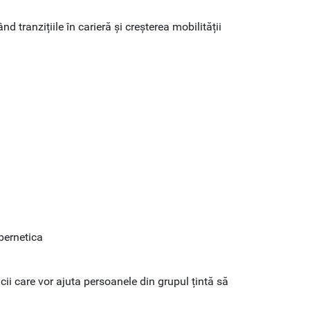
nd tranzițiile în carieră și creșterea mobilității
ibernetica
ii care vor ajuta persoanele din grupul țintă să