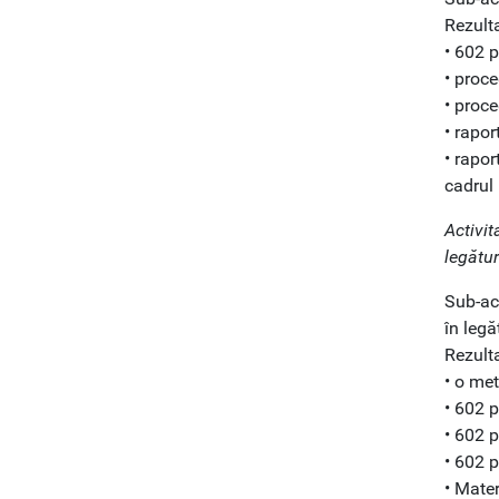
Rezulta
• 602 p
• proce
• proce
• rapor
• rapor
cadrul 
Activit
legătur
Sub-act
în legă
Rezulta
• o met
• 602 p
• 602 p
• 602 p
• Mater