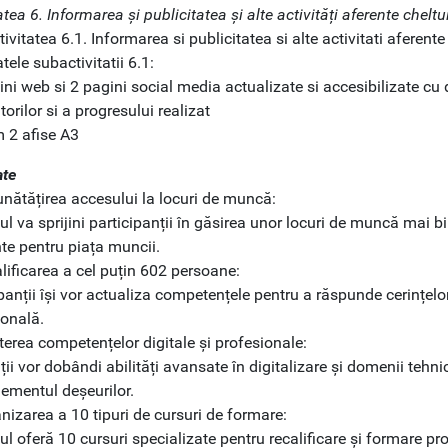
atea 6. Informarea și publicitatea și alte activități aferente cheltui
ivitatea 6.1. Informarea si publicitatea si alte activitati aferente 
tele subactivitatii 6.1:
ini web si 2 pagini social media actualizate si accesibilizate cu d
torilor si a progresului realizat
m 2 afise A3
ate
unătățirea accesului la locuri de muncă:
ul va sprijini participanții în găsirea unor locuri de muncă mai bin
te pentru piața muncii.
lificarea a cel puțin 602 persoane:
panții își vor actualiza competențele pentru a răspunde cerințelor
ională.
terea competențelor digitale și profesionale:
ii vor dobândi abilități avansate în digitalizare și domenii tehn
mentul deșeurilor.
nizarea a 10 tipuri de cursuri de formare:
ul oferă 10 cursuri specializate pentru recalificare și formare pr